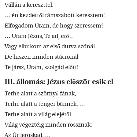
Vállán a kereszttel.
… én kezdettől rámszabott keresztem!
Elfogadom Uram, de hogy szeressem?
… Uram Jézus, Te adj erőt,
Vagy elbukom az első durva szónál.
De hiszen minden stációnál
Te jársz, Uram, szolgád előtt!
III. állomás: Jézus először esik el
Terhe alatt a szörnyű fának,
Terhe alatt a tenger bűnnek, …
Terhe alatt a világ elejétől
Világ végeztéig minden rossznak:
Az Úr leroskad. …