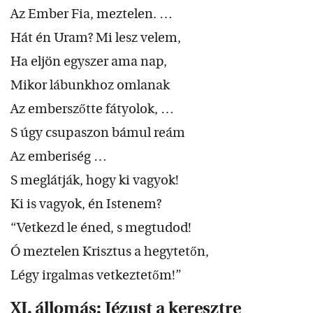
Az Ember Fia, meztelen. …
Hát én Uram? Mi lesz velem,
Ha eljön egyszer ama nap,
Mikor lábunkhoz omlanak
Az emberszőtte fátyolok, …
S úgy csupaszon bámul reám
Az emberiség …
S meglátják, hogy ki vagyok!
Ki is vagyok, én Istenem?
“Vetkezd le éned, s megtudod!
Ó meztelen Krisztus a hegytetőn,
Légy irgalmas vetkeztetőm!”
XI. állomás: Jézust a keresztre