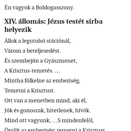
Én vagyok a Boldogasszony.
XIV. állomás: Jézus testét sírba
helyezik
Állok a legutolsó stációnál,
Várom a beteljesedést.
És szembejön a Gyászmenet,
A Krisztus-temetés. …
Mintha fölkelne az emberiség,
Temetni a Krisztust.
Ott van a menetben mind, aki él,
Jók és gonoszak, hitetlenek, hívők.
Mind ott vagyunk, …S mindenfelől,
Ömlik az emberiség: temetni a Krisztust.