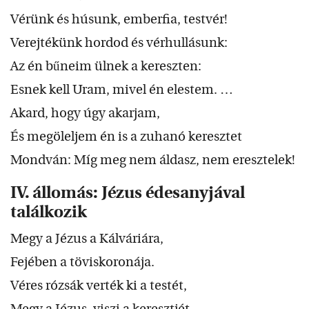
Vérünk és húsunk, emberfia, testvér!
Verejtékünk hordod és vérhullásunk:
Az én bűneim ülnek a kereszten:
Esnek kell Uram, mivel én elestem. …
Akard, hogy úgy akarjam,
És megöleljem én is a zuhanó keresztet
Mondván: Míg meg nem áldasz, nem eresztelek!
IV. állomás: Jézus édesanyjával
találkozik
Megy a Jézus a Kálváriára,
Fejében a töviskoronája.
Véres rózsák verték ki a testét,