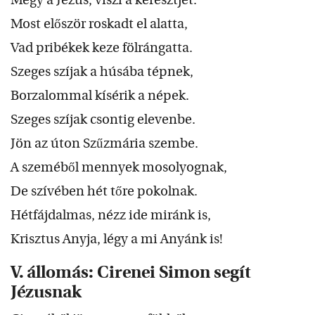
Megy a Jézus, viszi a keresztjét.
Most először roskadt el alatta,
Vad pribékek keze fölrángatta.
Szeges szíjak a húsába tépnek,
Borzalommal kísérik a népek.
Szeges szíjak csontig elevenbe.
Jön az úton Szűzmária szembe.
A szeméből mennyek mosolyognak,
De szívében hét tőre pokolnak.
Hétfájdalmas, nézz ide miránk is,
Krisztus Anyja, légy a mi Anyánk is!
V. állomás: Cirenei Simon segít
Jézusnak