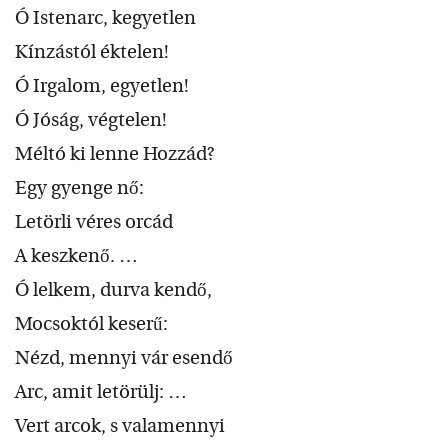
Ó Istenarc, kegyetlen
Kínzástól éktelen!
Ó Irgalom, egyetlen!
Ó Jóság, végtelen!
Méltó ki lenne Hozzád?
Egy gyenge nő:
Letörli véres orcád
A keszkenő. …
Ó lelkem, durva kendő,
Mocsoktól keserű:
Nézd, mennyi vár esendő
Arc, amit letörülj: …
Vert arcok, s valamennyi