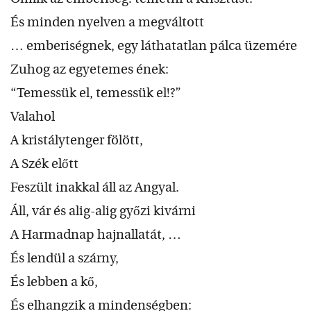
És minden nyelven a megváltott
… emberiségnek, egy láthatatlan pálca üzemére
Zuhog az egyetemes ének:
“Temessük el, temessük el!?”
Valahol
A kristálytenger fölött,
A Szék előtt
Feszült inakkal áll az Angyal.
Áll, vár és alig-alig győzi kivárni
A Harmadnap hajnallatát, …
És lendül a szárny,
És lebben a kő,
És elhangzik a mindenségben: