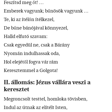
Feszítsd meg őt! …
Emberek vagyunk; bűnösök vagyunk …
Te, ki az ítélőn ítélkezel,
De bűne bánójával könnyezel,
Halld elfutó szavam:
Csak egyedül ne, csak a Bárány
Nyomán indulhassak oda,
Hol elejétől fogva vár rám
Keresztemmel a Golgota!
II. állomás: Jézus vállára veszi a
keresztet
Megroncsolt testtel, homloka tövisben,
Indul az útnak az elítélt Isten,