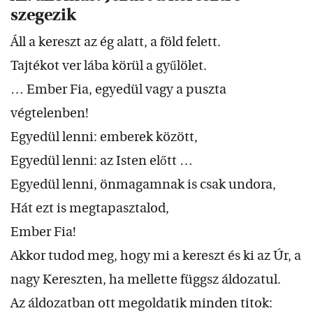
szegezik
Áll a kereszt az ég alatt, a föld felett.
Tajtékot ver lába körül a gyűlölet.
… Ember Fia, egyedül vagy a puszta
végtelenben!
Egyedül lenni: emberek között,
Egyedül lenni: az Isten előtt …
Egyedül lenni, önmagamnak is csak undora,
Hát ezt is megtapasztalod,
Ember Fia!
Akkor tudod meg, hogy mi a kereszt és ki az Úr, a
nagy Kereszten, ha mellette függsz áldozatul.
Az áldozatban ott megoldatik minden titok: