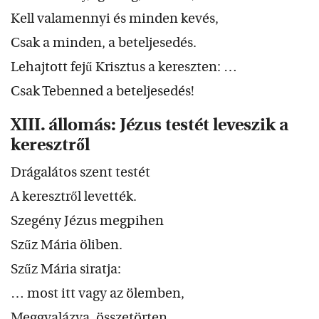
Kell valamennyi és minden kevés,
Csak a minden, a beteljesedés.
Lehajtott fejű Krisztus a kereszten: …
Csak Tebenned a beteljesedés!
XIII. állomás: Jézus testét leveszik a
keresztről
Drágalátos szent testét
A keresztről levették.
Szegény Jézus megpihen
Szűz Mária öliben.
Szűz Mária siratja:
… most itt vagy az ölemben,
Meggyalázva, összetörten.