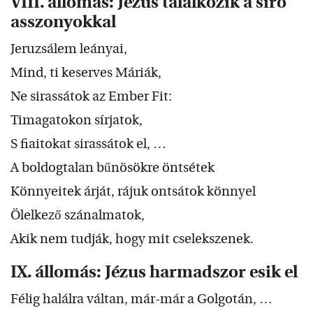
VIII. állomás: Jézus találkozik a síró
asszonyokkal
Jeruzsálem leányai,
Mind, ti keserves Máriák,
Ne sirassátok az Ember Fit:
Timagatokon sírjatok,
S fiaitokat sirassátok el, …
A boldogtalan bűnösökre öntsétek
Könnyeitek árját, rájuk ontsátok könnyel
Ölelkező szánalmatok,
Akik nem tudják, hogy mit cselekszenek.
IX. állomás: Jézus harmadszor esik el
Félig halálra váltan, már-már a Golgotán, …