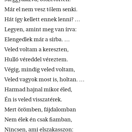
Már el nem vesz tőlem senki.
Hát így kellett ennek lenni? …
Legyen, amint meg van írva:
Elengedlek már a sírba. …
Veled voltam a kereszten,
Hulló véreddel véreztem.
Végig, mindig veled voltam,
Veled vagyok most is, holtan. …
Harmad hajnal mikor éled,
Én is veled visszatérek.
Mert örömben, fájdalomban
Nem élek én csak fiamban,
Nincsen, ami elszakasszon: