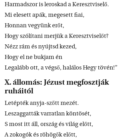
Harmadszor is leroskad a Keresztviselő.
Mi elesett apák, megesett fiai,
Honnan vegyünk erőt,
Hogy szólítani merjük a Keresztviselőt?
Nézz rám és nyújtsd kezed,
Hogy el ne bukjam én
Legalább ott, a végső, halálos Hegy tövén!”
X. állomás: Jézust megfosztják
ruháitól
Letépték anyja-szőtt mezét.
Leszaggatták varratlan köntösét,
S most itt áll, ország és világ előtt,
A zokogók és röhögők előtt,