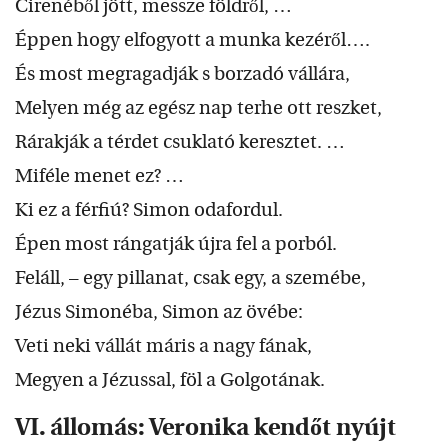
Cirenéből jött, messze földről, …
Éppen hogy elfogyott a munka kezéről….
És most megragadják s borzadó vállára,
Melyen még az egész nap terhe ott reszket,
Rárakják a térdet csuklató keresztet. …
Miféle menet ez? …
Ki ez a férfiú? Simon odafordul.
Épen most rángatják újra fel a porból.
Feláll, – egy pillanat, csak egy, a szemébe,
Jézus Simonéba, Simon az övébe:
Veti neki vállát máris a nagy fának,
Megyen a Jézussal, föl a Golgotának.
VI. állomás: Veronika kendőt nyújt