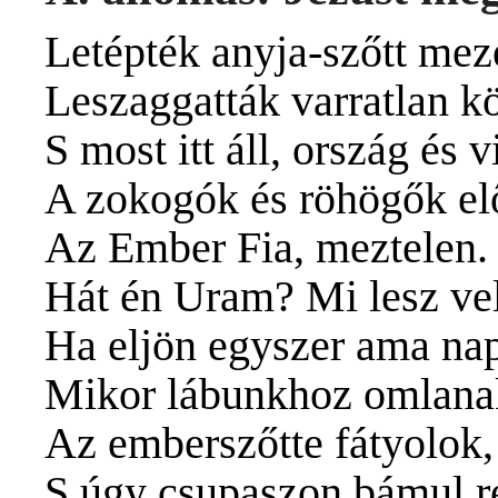
Letépték anyja-szőtt mez
Leszaggatták varratlan kö
S most itt áll, ország és vi
A zokogók és röhögők elő
Az Ember Fia, meztelen
Hát én Uram? Mi lesz ve
Ha eljön egyszer ama nap
Mikor lábunkhoz omlana
Az emberszőtte fátyolok
S úgy csupaszon bámul 