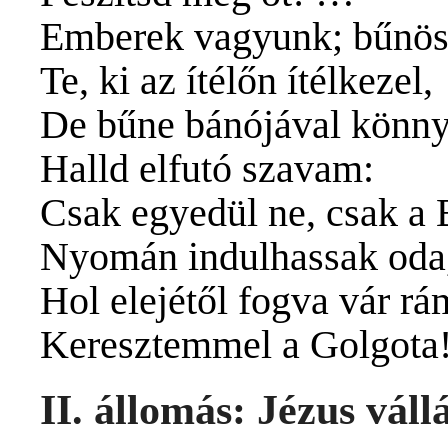
Emberek vagyunk; bűnö
Te, ki az ítélőn ítélkezel,
De bűne bánójával könny
Halld elfutó szavam:
Csak egyedül ne, csak a
Nyomán indulhassak oda
Hol elejétől fogva vár rá
Keresztemmel a Golgota
II. állomás: Jézus váll