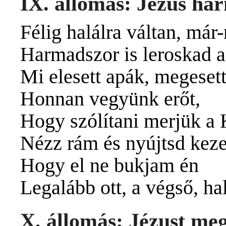
IX. állomás: Jézus har
Félig halálra váltan, má
Harmadszor is leroskad a
Mi elesett apák, megesett 
Honnan vegyünk erőt,
Hogy szólítani merjük a 
Nézz rám és nyújtsd keze
Hogy el ne bukjam én
Legalább ott, a végső, h
X. állomás: Jézust meg