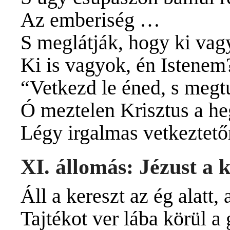
Az emberiség …
S meglátják, hogy ki vag
Ki is vagyok, én Istenem
“Vetkezd le éned, s megt
Ó meztelen Krisztus a he
Légy irgalmas vetkeztet
XI. állomás: Jézust a 
Áll a kereszt az ég alatt, a
Tajtékot ver lába körül a 