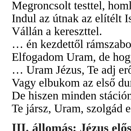
Megroncsolt testtel, hom
Indul az útnak az elítélt I
Vállán a kereszttel.
… én kezdettől rámszabo
Elfogadom Uram, de hog
… Uram Jézus, Te adj erő
Vagy elbukom az első dur
De hiszen minden stáció
Te jársz, Uram, szolgád e
III. állomás: Jézus elős