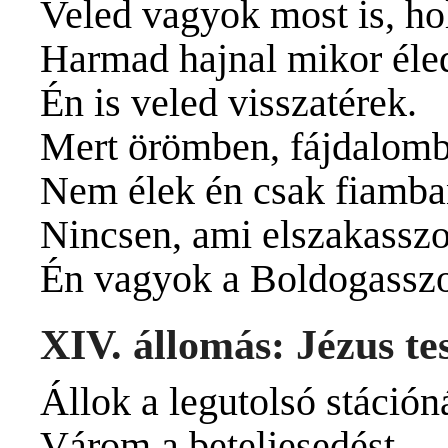
Veled vagyok most is, ho
Harmad hajnal mikor éle
Én is veled visszatérek.
Mert örömben, fájdalom
Nem élek én csak fiamba
Nincsen, ami elszakasszo
Én vagyok a Boldogassz
XIV. állomás: Jézus tes
Állok a legutolsó stációná
Várom a beteljesedést.