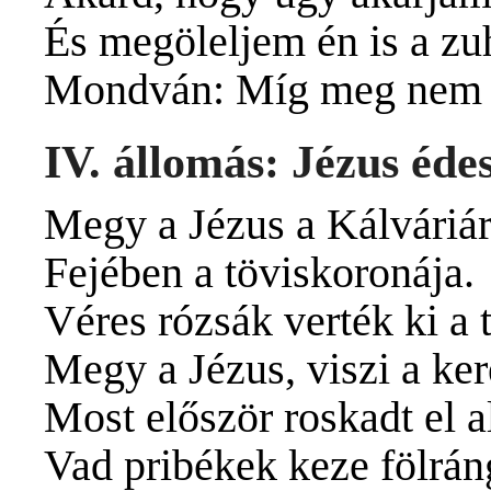
És megöleljem én is a zu
Mondván: Míg meg nem á
IV. állomás: Jézus éde
Megy a Jézus a Kálváriár
Fejében a töviskoronája.
Véres rózsák verték ki a t
Megy a Jézus, viszi a ker
Most először roskadt el al
Vad pribékek keze fölrán