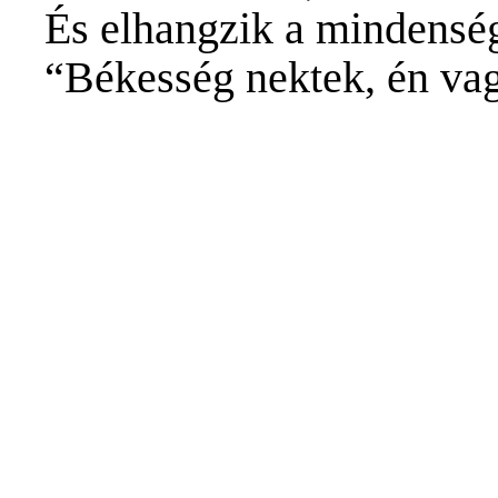
És elhangzik a mindensé
“Békesség nektek, én va