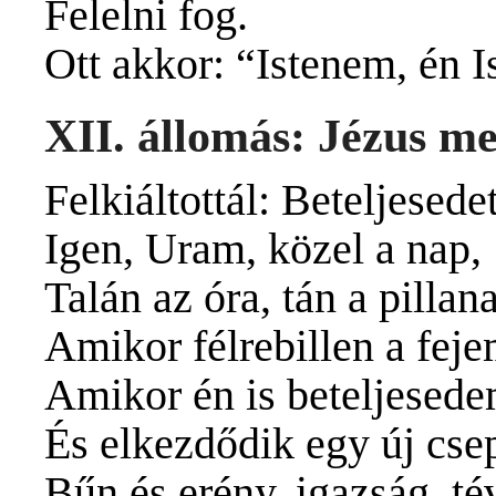
Felelni fog.
Ott akkor: “Istenem, én 
XII. állomás: Jézus me
Felkiáltottál: Beteljesedet
Igen, Uram, közel a nap,
Talán az óra, tán a pillana
Amikor félrebillen a feje
Amikor én is beteljesede
És elkezdődik egy új cse
Bűn és erény, igazság, t