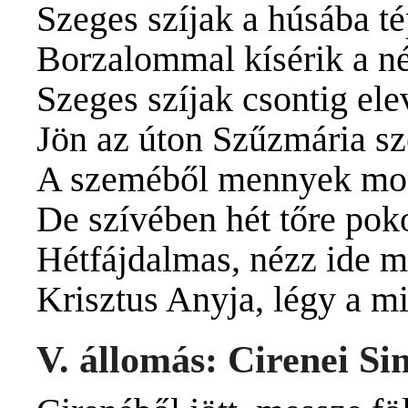
Szeges szíjak a húsába t
Borzalommal kísérik a n
Szeges szíjak csontig ele
Jön az úton Szűzmária s
A szeméből mennyek mo
De szívében hét tőre pok
Hétfájdalmas, nézz ide mi
Krisztus Anyja, légy a m
V. állomás: Cirenei Si