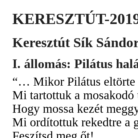
KERESZTÚT-201
Keresztút
Sík Sándor
I. állomás: Pilátus halá
“… Mikor Pilátus eltörte 
Mi tartottuk a mosakodó t
Hogy mossa kezét meggya
Mi ordítottuk rekedtre a 
Feszítsd meg őt! …