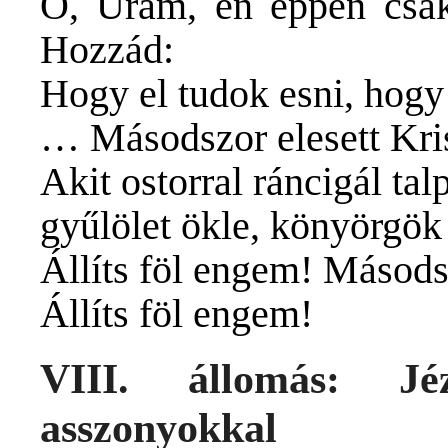
Ó, Uram, én éppen csak
Hozzád:
Hogy el tudok esni, hogy
… Másodszor elesett Kri
Akit ostorral ráncigál tal
gyűlölet ökle, könyörgö
Állíts föl engem! Másods
Állíts föl engem!
VIII. állomás: Jé
asszonyokkal