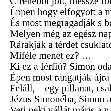
Cirenéből jött, messze fö
Éppen hogy elfogyott a 
És most megragadják s bo
Melyen még az egész nap 
Rárakják a térdet csuklat
Miféle menet ez? …
Ki ez a férfiú? Simon oda
Épen most rángatják újra 
Feláll, – egy pillanat, cs
Jézus Simonéba, Simon a
Veti neki vállát máris a 