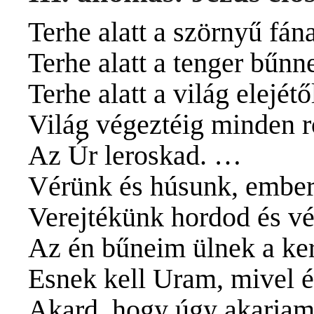
Terhe alatt a szörnyű fán
Terhe alatt a tenger bűn
Terhe alatt a világ elejétő
Világ végeztéig minden r
Az Úr leroskad. …
Vérünk és húsunk, emberf
Verejtékünk hordod és vé
Az én bűneim ülnek a ker
Esnek kell Uram, mivel 
Akard, hogy úgy akarjam