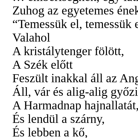
Zuhog az egyetemes éne
“Temessük el, temessük e
Valahol
A kristálytenger fölött,
A Szék előtt
Feszült inakkal áll az An
Áll, vár és alig-alig győz
A Harmadnap hajnallatát
És lendül a szárny,
És lebben a kő,