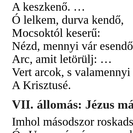
A keszkenő. …
Ó lelkem, durva kendő,
Mocsoktól keserű:
Nézd, mennyi vár esendő
Arc, amit letörülj: …
Vert arcok, s valamennyi
A Krisztusé.
VII. állomás: Jézus má
Imhol másodszor roskadsz