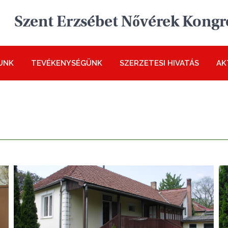
Szent Erzsébet Nővérek Kongr
UNK
TEVÉKENYSÉGÜNK
SZERZETESI HIVATÁS
AK