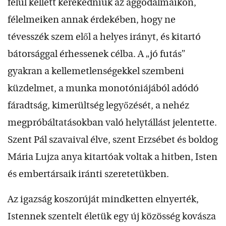
felül kellett kerekedniük az aggodalmaikon,
félelmeiken annak érdekében, hogy ne
tévesszék szem elől a helyes irányt, és kitartó
bátorsággal érhessenek célba. A „jó futás”
gyakran a kellemetlenségekkel szembeni
küzdelmet, a munka monotóniájából adódó
fáradtság, kimerültség legyőzését, a nehéz
megpróbáltatásokban való helytállást jelentette.
Szent Pál szavaival élve, szent Erzsébet és boldog
Mária Lujza anya kitartóak voltak a hitben, Isten
és embertársaik iránti szeretetükben.
Az igazság koszorúját mindketten elnyerték,
Istennek szentelt életük egy új közösség kovásza